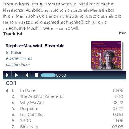
einstündigen Tribute umfasst werden. Mit ihrer zunächst
klassischen Ausbildung, spielte sie später als Pianistin bei
Ihrem Mann John Coltrane mit, instrumentierte erstmals die
Harfe im Jazz und entschied sich schließlich für eine
„meditative Musik“ – wenn man so will.
Tracklist
hide
Stephan-Max Wirth Ensemble
In Pulse
BOSREC224-09
Multiple Pulse




00:00
CD 1
1.
In Pulse
10:05

2.
The Ankh of Amen-Ra
11:30
3.
Why We Are
08:22
4.
Requiem
05:27
5.
Los Caballos
03:53
6.
2:300
11:06
7.
Blue Nile
07:05