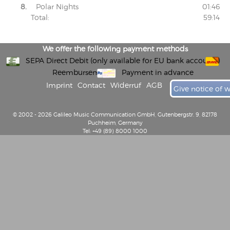
8.
Polar Nights
01:46
Total:
59:14
We offer the following payment methods
SEPA Direct Debit (only available for EU bank accounts)
Reembursement
Payment in advance
Imprint
Contact
Widerruf
AGB
Give notice of 
© 2002 - 2026 Galileo Music Communication GmbH, Gutenbergstr. 9, 82178
Puchheim, Germany
Tel: +49 (89) 8000 1000