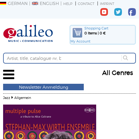
GERMAN
ENGLISH
HELP
CONTACT
IMPRINT
Shopping Cart
0 Items | 0 €
My Account
All Genres
Newsletter Anmeldung
Jazz
Allgemein