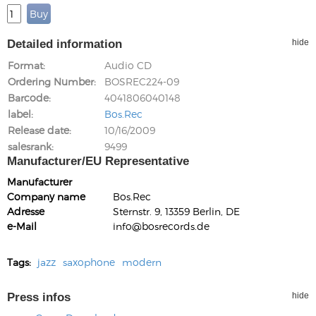
Detailed information
hide
Format
Audio CD
Ordering Number
BOSREC224-09
Barcode
4041806040148
label
Bos.Rec
Release date
10/16/2009
salesrank
9499
Manufacturer/EU Representative
Manufacturer
Company name
Bos.Rec
Adresse
Sternstr. 9, 13359 Berlin, DE
e-Mail
info@bosrecords.de
Tags:
jazz
saxophone
modern
Press infos
hide