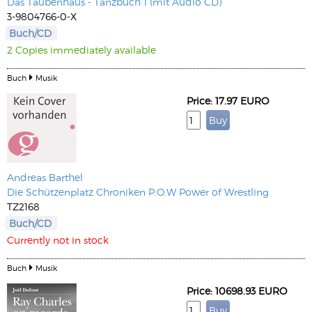
Das Taubenhaus - Tanzbuch 1 (mit Audio CD)
3-9804766-0-X
Buch/CD
2 Copies immediately available
Buch
Musik
Price: 17.97 EURO
Andreas Barthel
Die Schützenplatz Chroniken P.O.W Power of Wrestling
TZ2168
Buch/CD
Currently not in stock
Buch
Musik
Price: 10698.93 EURO