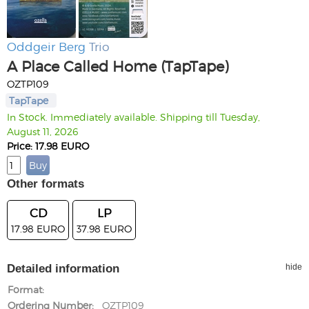
Oddgeir Berg
Trio
A Place Called Home (TapTape)
OZTP109
TapTape
In Stock. Immediately available. Shipping till Tuesday,
August 11, 2026
Price: 17.98 EURO
Other formats
CD
LP
17.98 EURO
37.98 EURO
Detailed information
hide
Format
Ordering Number
OZTP109