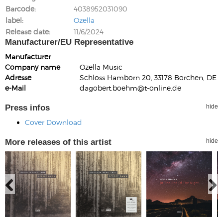
Barcode
4038952031090
label
Ozella
Release date
11/6/2024
Manufacturer/EU Representative
Manufacturer
Company name
Ozella Music
Adresse
Schloss Hamborn 20, 33178 Borchen, DE
e-Mail
dagobert.boehm@t-online.de
Press infos
hide
Cover Download
More releases of this artist
hide