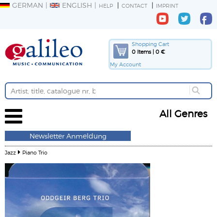
GERMAN
ENGLISH
HELP
CONTACT
IMPRINT
Shopping Cart
0 Items | 0 €
My Account
All Genres
Newsletter Anmeldung
Jazz
Piano Trio