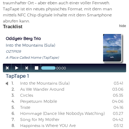
traumhafter Ort – aber eben auch einer voller Fernweh.
TapTape ist ein neues physisches Format, mit dem man
mittels NFC Chip digitale Inhalte mit dem Smartphone
abrufen kann.
Tracklist
hide
Oddgeir Berg Trio
Into the Mountains (Sula)
OZTP109
A Place Called Home (TapTape)




00:00
TapTape 1
1.
Into the Mountains (Sula)
03:41

2.
As We Wander Around
03:06
3.
Circles
05:35
4.
Perpetuum Mobile
04:06
5.
Triste
04:16
6.
Hommage (Dance like Nobodys Watching)
03:27
7.
Song for My Mother
04:42
8.
Happiness is Where YOU Are
03:12