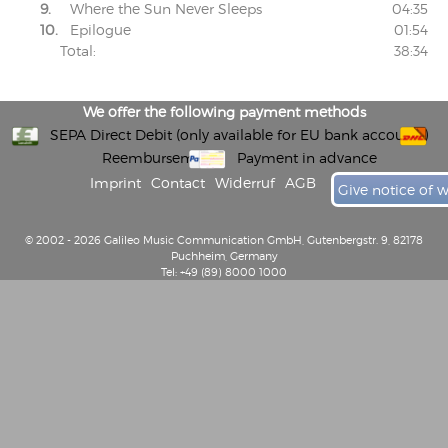
9.
Where the Sun Never Sleeps
04:35
10.
Epilogue
01:54
Total:
38:34
We offer the following payment methods
SEPA Direct Debit (only available for EU bank accounts)
Reembursement
Payment in advance
Imprint
Contact
Widerruf
AGB
Give notice of 
© 2002 - 2026 Galileo Music Communication GmbH, Gutenbergstr. 9, 82178
Puchheim, Germany
Tel: +49 (89) 8000 1000