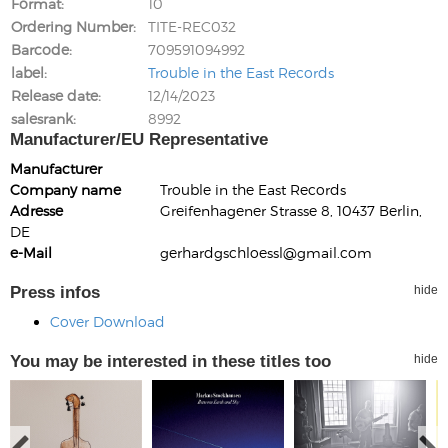
Format
10
Ordering Number
TITE-REC032
Barcode
709591094992
label
Trouble in the East Records
Release date
12/14/2023
salesrank
8992
Manufacturer/EU Representative
Manufacturer
Company name
Trouble in the East Records
Adresse
Greifenhagener Strasse 8, 10437 Berlin,
DE
e-Mail
gerhardgschloessl@gmail.com
Press infos
hide
Cover Download
You may be interested in these titles too
hide