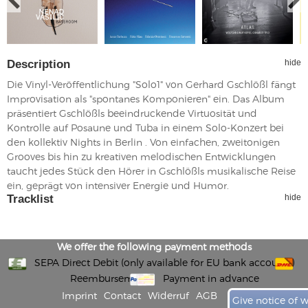
Description
hide
Die Vinyl-Veröffentlichung "Solo1" von Gerhard Gschlößl fängt
Improvisation als "spontanes Komponieren" ein. Das Album
präsentiert Gschlößls beeindruckende Virtuosität und
Kontrolle auf Posaune und Tuba in einem Solo-Konzert bei
den kollektiv Nights in Berlin . Von einfachen, zweitonigen
Grooves bis hin zu kreativen melodischen Entwicklungen
taucht jedes Stück den Hörer in Gschlößls musikalische Reise
ein, geprägt von intensiver Energie und Humor.
Tracklist
hide
We offer the following payment methods
SEPA Direct Debit (only available for EU bank accounts)
Reembursement
Payment in advance
Imprint
Contact
Widerruf
AGB
Give notice of 