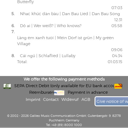
Butterfly
07:03
5.
Nhac khúc dàn bàu | Dan Bau Lied | Dan Bau Song
12:31
6.
Dó ai | Wer weiß? | Who knows?
05:58
7.
Làng em xanh tuoi | Mein Dorf ist grün | My green
Village
09:06
8.
Cái ngú | Schlaflied | Lullaby
04:34
Total:
01:03:15
We offer the following payment methods
SEPA Direct Debit (only available for EU bank accounts)
Reembursement
Payment in advance
Imprint
Contact
Widerruf
AGB
Give notice of 
© 2002 - 2026 Galileo Music Communication GmbH, Gutenbergstr. 9, 82178
Puchheim, Germany
Tel: +49 (89) 8000 1000