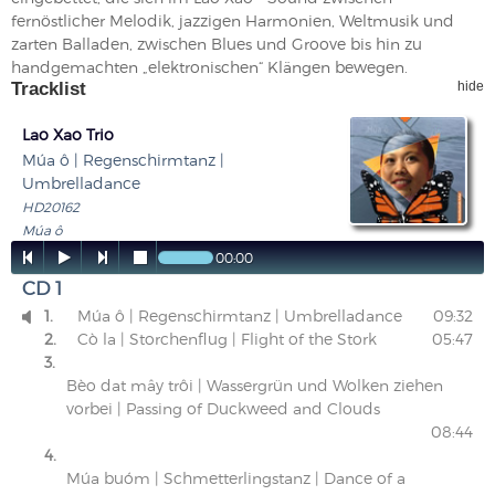
fernöstlicher Melodik, jazzigen Harmonien, Weltmusik und
zarten Balladen, zwischen Blues und Groove bis hin zu
handgemachten „elektronischen“ Klängen bewegen.
Tracklist
hide
Lao Xao Trio
Múa ô | Regenschirmtanz |
Umbrelladance
HD20162
Múa ô




00:00
CD 1
1.
Múa ô | Regenschirmtanz | Umbrelladance
09:32

2.
Cò la | Storchenflug | Flight of the Stork
05:47
3.
Bèo dat mây trôi | Wassergrün und Wolken ziehen
vorbei | Passing of Duckweed and Clouds
08:44
4.
Múa buóm | Schmetterlingstanz | Dance of a