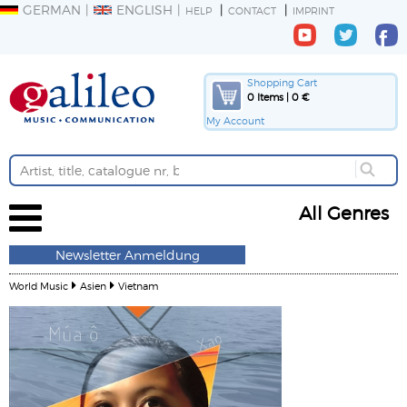
GERMAN
ENGLISH
HELP
CONTACT
IMPRINT
Shopping Cart
0 Items | 0 €
My Account
All Genres
Newsletter Anmeldung
World Music
Asien
Vietnam