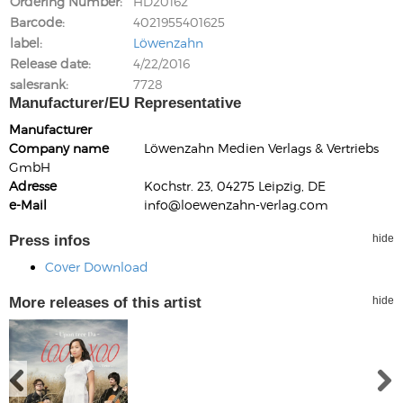
Ordering Number
HD20162
Barcode
4021955401625
label
Löwenzahn
Release date
4/22/2016
salesrank
7728
Manufacturer/EU Representative
Manufacturer
Company name
Löwenzahn Medien Verlags & Vertriebs
GmbH
Adresse
Kochstr. 23, 04275 Leipzig, DE
e-Mail
info@loewenzahn-verlag.com
Press infos
hide
Cover Download
More releases of this artist
hide