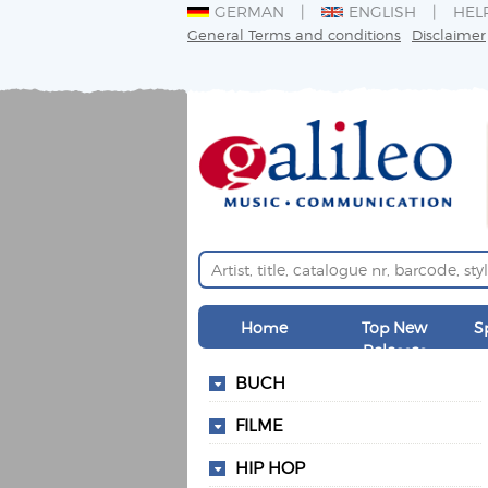
GERMAN
ENGLISH
HEL
General Terms and conditions
Disclaimer
Home
Top New
S
Releases
BUCH
FILME
HIP HOP