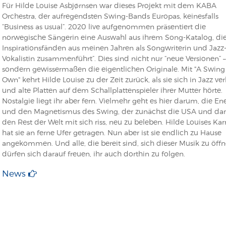
Für Hilde Louise Asbjørnsen war dieses Projekt mit dem KABA
Orchestra, der aufregendsten Swing-Bands Europas, keinesfalls
“Business as usual”. 2020 live aufgenommen präsentiert die
norwegische Sängerin eine Auswahl aus ihrem Song-Katalog, die 
Inspirationsfänden aus meinen Jahren als Songwriterin und Jazz
Vokalistin zusammenführt”. Dies sind nicht nur “neue Versionen” –
sondern gewissermaßen die eigentlichen Originale. Mit "A Swing 
Own" kehrt Hilde Louise zu der Zeit zurück, als sie sich in Jazz ver
und alte Platten auf dem Schallplattenspieler ihrer Mutter hörte.
Nostalgie liegt ihr aber fern. Vielmehr geht es hier darum, die En
und den Magnetismus des Swing, der zunächst die USA und da
den Rest der Welt mit sich riss, neu zu beleben. Hilde Louises Kar
hat sie an ferne Ufer getragen. Nun aber ist sie endlich zu Hause
angekommen. Und alle, die bereit sind, sich dieser Musik zu öffn
dürfen sich darauf freuen, ihr auch dorthin zu folgen.
News