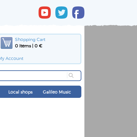
Shopping Cart
0 Items | 0 €
My Account
Local shops
Galileo Music