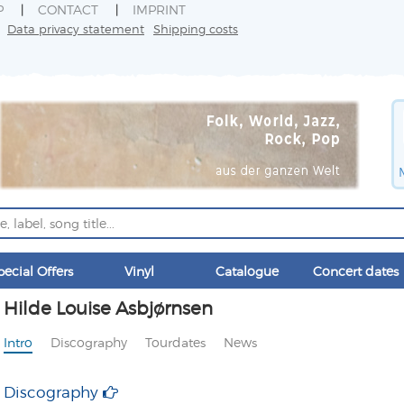
P
CONTACT
IMPRINT
Data privacy statement
Shipping costs
pecial Offers
Vinyl
Catalogue
Concert dates
Hilde Louise Asbjørnsen
Intro
Discography
Tourdates
News
Discography