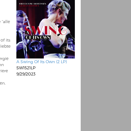
“alle
-
of its
liebte
ergie
A Swing Of Its Own (2 LP)
nn
SW1521LP
riere
9/29/2023
en,