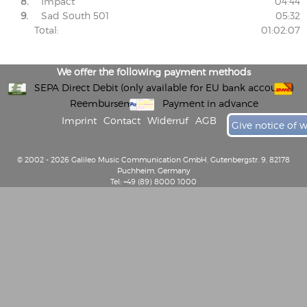
8.
Impact
04:44
9.
Sad South 501
05:32
Total:
01:02:07
We offer the following payment methods
SEPA Direct Debit (only available for EU bank accounts)
Reembursement
Payment in advance
Imprint
Contact
Widerruf
AGB
Give notice of 
© 2002 - 2026 Galileo Music Communication GmbH, Gutenbergstr. 9, 82178
Puchheim, Germany
Tel: +49 (89) 8000 1000