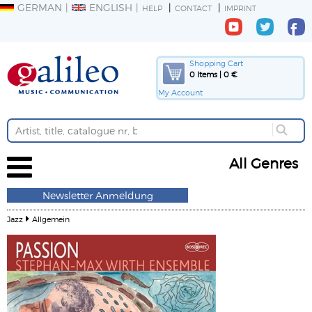
GERMAN
ENGLISH
HELP
CONTACT
IMPRINT
Shopping Cart
0 Items | 0 €
My Account
All Genres
Newsletter Anmeldung
Jazz
Allgemein