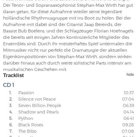
Der Tenor- und Sopransaxophonist Stephan-Max Wirth hat gut
daran getan, für diese Aufnahme wieder seine legendäre
holländische Rhythmusgruppe mit ins Boot zu holen. Bei der
Aufnahme mit dabei sind der Gitarrist Jaap Berends, der
Bassist Bub Boelens, und der Schlagzeuger Florian Hoefnagels
die bereits seit einigen Jahren kontinuierliche Mitglieder des
Ensembles sind. Durch ihr meisterhaftes Spiel untermalen die
Mitmusiker nicht nur perfekt die Dramaturgie der aktuellen
Eigenkompositionen von Stephan-Max Wirth, sondern wirken
darüber hinaus auch durch weite solistische Parts intensiv am
musikalischen Geschehen mit.
Tracklist
hide
CD 1
1.
Passion
10:37
2.
Silence not Peace
07:04
3.
Seven Billion People
06:39
4.
Shadow and Pearls
04:14
5.
Python
06:41
6.
Black Roses
09:28
7.
The Bibo
07:08