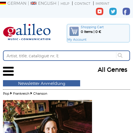
GERMAN
ENGLISH
HELP
CONTACT
IMPRINT
Shopping Cart
0 Items | 0 €
My Account
All Genres
Newsletter Anmeldung
Pop
Frankreich
Chanson