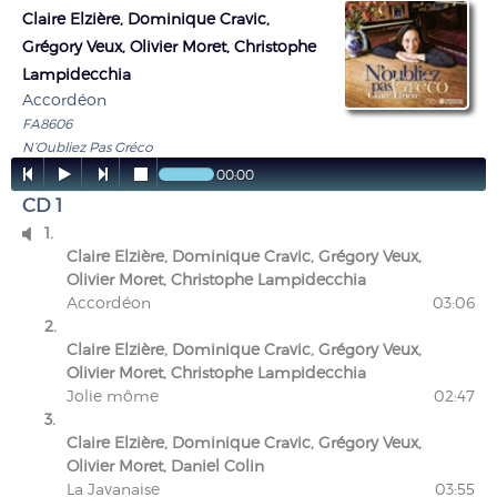
Claire Elzière, Dominique Cravic,
Grégory Veux, Olivier Moret, Christophe
Lampidecchia
Accordéon
FA8606
N’Oubliez Pas Gréco




00:00
CD 1
1.

Claire Elzière, Dominique Cravic, Grégory Veux,
Olivier Moret, Christophe Lampidecchia
Accordéon
03:06
2.
Claire Elzière, Dominique Cravic, Grégory Veux,
Olivier Moret, Christophe Lampidecchia
Jolie môme
02:47
3.
Claire Elzière, Dominique Cravic, Grégory Veux,
Olivier Moret, Daniel Colin
La Javanaise
03:55