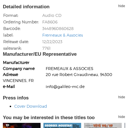
Detailed information
hide
Format
Audio CD
Ordering Number
FA8606
Barcode
3448960860628
label
Fremeaux & Associes
Release date
12/22/2023
salesrank
7761
Manufacturer/EU Representative
Manufacturer
Company name
FREMEAUX & ASSOCIES
Adresse
20 rue Robert Giraudineau, 94300
VINCENNES, FR
e-Mail
info@galileo-mc.de
Press infos
hide
Cover Download
You may be interested in these titles too
hide