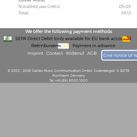
N'oubliez pas Gréco
05:05
Total:
49:12
We offer the following payment methods
SEPA Direct Debit (only available for EU bank accounts)
Reembursement
Payment in advance
Imprint
Contact
Widerruf
AGB
Give notice of 
© 2002 - 2026 Galileo Music Communication GmbH, Gutenbergstr. 9, 82178
Puchheim, Germany
Tel: +49 (89) 8000 1000