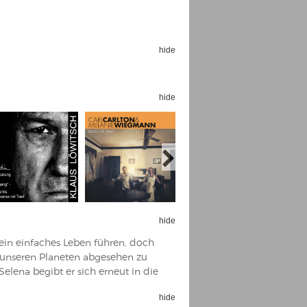
hide
Espoo Big Band
hide
Lauma
Frollein Smilla
Ordering Number: GMC071
Great Disaster
Ordering Number: T3
Daniel Dinkel
Lukas Schneider
Read now
Read now
hide
ein einfaches Leben führen, doch
f unseren Planeten abgesehen zu
lena begibt er sich erneut in die
hide