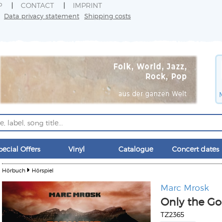
P
CONTACT
IMPRINT
Data privacy statement
Shipping costs
pecial Offers
Vinyl
Catalogue
Concert dates
Hörbuch
Hörspiel
Marc Mrosk
Only the Go
TZ2365