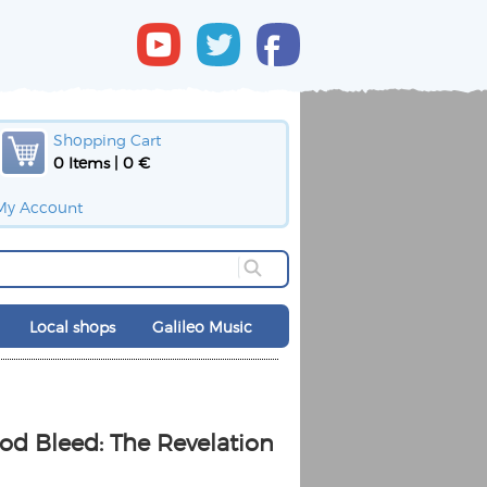
Shopping Cart
0 Items | 0 €
My Account
Local shops
Galileo Music
od Bleed: The Revelation