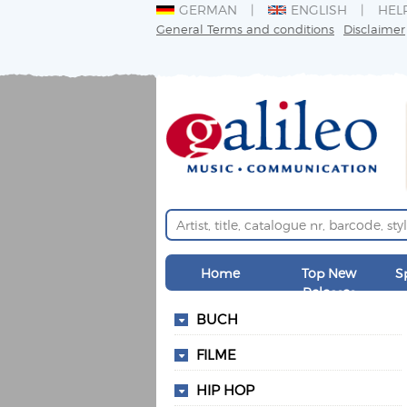
GERMAN
ENGLISH
HEL
General Terms and conditions
Disclaimer
Home
Top New
S
Releases
BUCH
FILME
HIP HOP