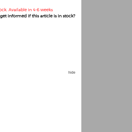
tock. Available in 4-6 weeks
et informed if this article is in stock?
hide