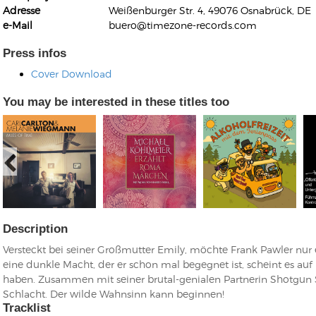
Adresse
Weißenburger Str. 4, 49076 Osnabrück, DE
e-Mail
buero@timezone-records.com
Press infos
Cover Download
Kunkel, Burkard
You may be interested in these titles too
Monxarella
Romano, Edmondo
Ordering Number: BAY022
Religio
Ordering Number: VM3055
Daniel Dinkel
Lukas Schneider
Read now
Read now
Description
Versteckt bei seiner Großmutter Emily, möchte Frank Pawler nur 
eine dunkle Macht, der er schon mal begegnet ist, scheint es au
haben. Zusammen mit seiner brutal-genialen Partnerin Shotgun Se
Schlacht. Der wilde Wahnsinn kann beginnen!
Tracklist