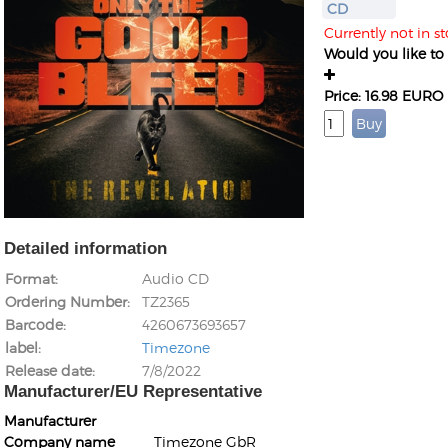
CD
Currently not in s
Would you like to g
Price: 16.98 EURO
Detailed information
Format
Audio CD
Ordering Number
TZ2365
Barcode
4260673693657
label
Timezone
Release date
7/8/2022
Manufacturer/EU Representative
Manufacturer
Company name
Timezone GbR