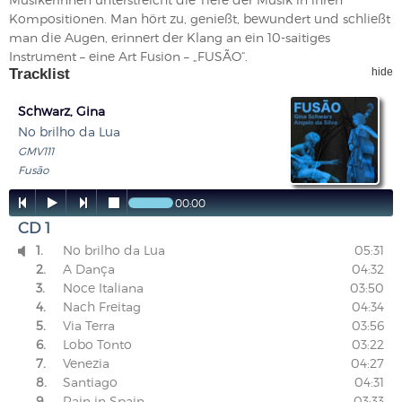
Kompositionen. Man hört zu, genießt, bewundert und schließt
man die Augen, erinnert der Klang an ein 10-saitiges
Instrument – eine Art Fusion – „FUSÃO“.
Tracklist
hide
Schwarz, Gina
No brilho da Lua
GMV111
Fusão




00:00
CD 1
1.
No brilho da Lua
05:31

2.
A Dança
04:32
3.
Noce Italiana
03:50
4.
Nach Freitag
04:34
5.
Via Terra
03:56
6.
Lobo Tonto
03:22
7.
Venezia
04:27
8.
Santiago
04:31
9.
Rain in Spain
03:33