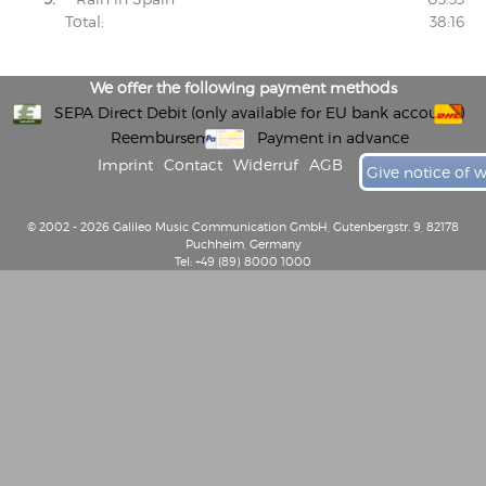
Total:
38:16
We offer the following payment methods
SEPA Direct Debit (only available for EU bank accounts)
Reembursement
Payment in advance
Imprint
Contact
Widerruf
AGB
Give notice of 
© 2002 - 2026 Galileo Music Communication GmbH, Gutenbergstr. 9, 82178
Puchheim, Germany
Tel: +49 (89) 8000 1000