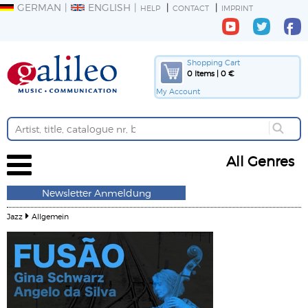
GERMAN
ENGLISH
HELP
CONTACT
IMPRINT
Shopping Cart
0 Items | 0 €
My Account
All Genres
Newsletter Anmeldung
Jazz
Allgemein