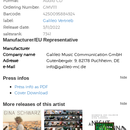
Format
Audio CD
Ordering Number
GMV111
Barcode
4250095884924
label
Galileo Vertrieb
Release date
3/11/2022
salesrank
7341
Manufacturer/EU Representative
Manufacturer
Company name
Galileo Music Communication GmbH
Adresse
Gutenbergstr. 9, 82178 Puchheim, DE
e-Mail
info@galileo-mc.de
Press infos
hide
Press info as PDF
Cover Download
More releases of this artist
hide