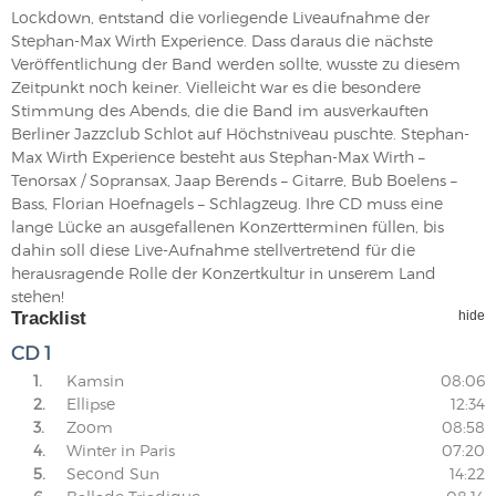
Lockdown, entstand die vorliegende Liveaufnahme der
Stephan-Max Wirth Experience. Dass daraus die nächste
Veröffentlichung der Band werden sollte, wusste zu diesem
Zeitpunkt noch keiner. Vielleicht war es die besondere
Stimmung des Abends, die die Band im ausverkauften
Berliner Jazzclub Schlot auf Höchstniveau puschte. Stephan-
Max Wirth Experience besteht aus Stephan-Max Wirth –
Tenorsax / Sopransax, Jaap Berends – Gitarre, Bub Boelens –
Bass, Florian Hoefnagels – Schlagzeug. Ihre CD muss eine
lange Lücke an ausgefallenen Konzertterminen füllen, bis
dahin soll diese Live-Aufnahme stellvertretend für die
herausragende Rolle der Konzertkultur in unserem Land
stehen!
Tracklist
hide
CD 1
1.
Kamsin
08:06
2.
Ellipse
12:34
3.
Zoom
08:58
4.
Winter in Paris
07:20
5.
Second Sun
14:22