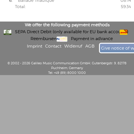
6.
Ballade Triadique
08:14
Total:
59:34
We offer the following payment methods
SEPA Direct Debit (only available for EU bank accounts)
Reembursement
Payment in advance
Imprint
Contact
Widerruf
AGB
Give notice of 
© 2002 - 2026 Galileo Music Communication GmbH, Gutenbergstr. 9, 82178
Puchheim, Germany
Tel: +49 (89) 8000 1000