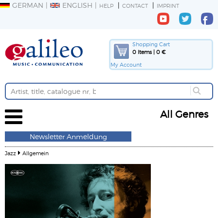
GERMAN
ENGLISH
HELP
CONTACT
IMPRINT
Shopping Cart
0 Items | 0 €
My Account
All Genres
Newsletter Anmeldung
Jazz
Allgemein