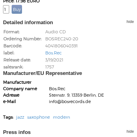
Price: 17.98 EURO
Detailed information
hide
Format
Audio CD
Ordering Number
BOSREC240-20
Barcode
4041806040391
label
Bos.Rec
Release date
3/19/2021
salesrank
1757
Manufacturer/EU Representative
Manufacturer
Company name
Bos.Rec
Adresse
Sternstr. 9, 13359 Berlin, DE
e-Mail
info@bosrecords.de
Tags:
jazz
saxophone
modern
Press infos
hide