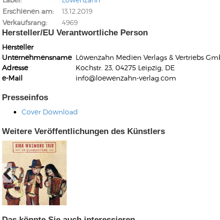
Erschienen am
13.12.2019
Verkaufsrang
4969
Hersteller/EU Verantwortliche Person
Hersteller
Unternehmensname
Löwenzahn Medien Verlags & Vertriebs G
Adresse
Kochstr. 23, 04275 Leipzig, DE
Kunkel, Burkard
e-Mail
info@loewenzahn-verlag.com
Monxarella
Romano, Edmondo
Bestellnummer: BAY022
Religio
Presseinfos
Bestellnummer: VM3055
Cover Download
Daniel Dinkel
Lukas Schneider
Jetzt lesen
Weitere Veröffentlichungen des Künstlers
Jetzt lesen
Das könnte Sie auch interessieren