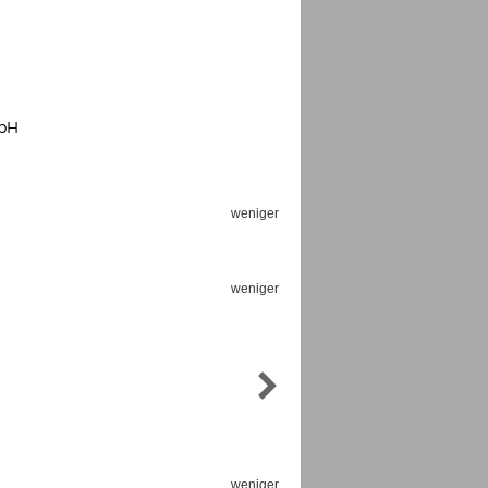
mbH
Espoo Big Band
Lauma
Frollein Smilla
Bestellnummer: GMC071
Great Disaster
weniger
Bestellnummer: T300
Daniel Dinkel
Lukas Schneider
Jetzt lesen
weniger
Jetzt lesen
weniger