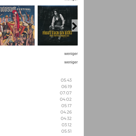
weniger
weniger
05:43
06:19
07:07
04:02
05:17
04:26
04:32
03:12
05:51