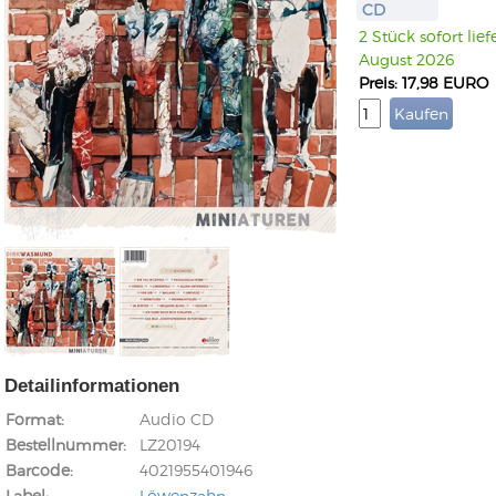
CD
2 Stück sofort lief
August 2026
Preis: 17,98 EURO
Detailinformationen
Format
Audio CD
Bestellnummer
LZ20194
Barcode
4021955401946
Label
Löwenzahn