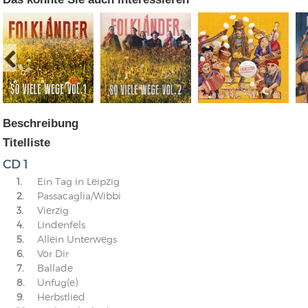
Beschreibung
Titelliste
CD 1
1.
Ein Tag in Leipzig
2.
Passacaglia/Wibbi
3.
Vierzig
4.
Lindenfels
5.
Allein Unterwegs
6.
Vor Dir
7.
Ballade
8.
Unfug(e)
9.
Herbstlied