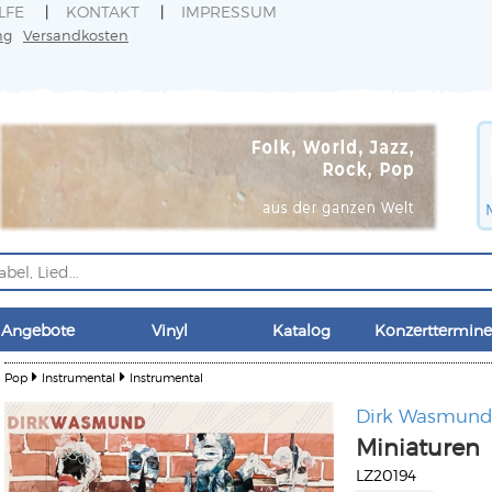
LFE
KONTAKT
IMPRESSUM
ng
Versandkosten
Angebote
Vinyl
Katalog
Konzerttermine
Pop
Instrumental
Instrumental
Dirk Wasmun
Miniaturen
LZ20194