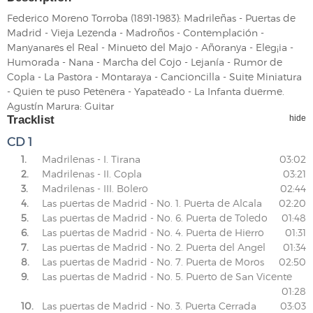
Federico Moreno Torroba (1891-1983): Madrileñas - Puertas de
Madrid - Vieja Lezenda - Madroños - Contemplación -
Manyanares el Real - Minueto del Majo - Añoranya - Eleg¡ia -
Humorada - Nana - Marcha del Cojo - Lejanía - Rumor de
Copla - La Pastora - Montaraya - Cancioncilla - Suite Miniatura
- Quien te puso Petenera - Yapateado - La Infanta duerme.
Agustín Marura: Guitar
Tracklist
hide
CD 1
1.
Madrilenas - I. Tirana
03:02
2.
Madrilenas - II. Copla
03:21
3.
Madrilenas - III. Bolero
02:44
4.
Las puertas de Madrid - No. 1. Puerta de Alcala
02:20
5.
Las puertas de Madrid - No. 6. Puerta de Toledo
01:48
6.
Las puertas de Madrid - No. 4. Puerta de Hierro
01:31
7.
Las puertas de Madrid - No. 2. Puerta del Angel
01:34
8.
Las puertas de Madrid - No. 7. Puerta de Moros
02:50
9.
Las puertas de Madrid - No. 5. Puerto de San Vicente
01:28
10.
Las puertas de Madrid - No. 3. Puerta Cerrada
03:03