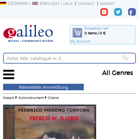
GERMAN
ENGLISH
HELP
CONTACT
IMPRINT
Shopping Cart
0 Items | 0 €
My Account
All Genres
Newsletter Anmeldung
Klassik
Soloinstrument
Gitarre