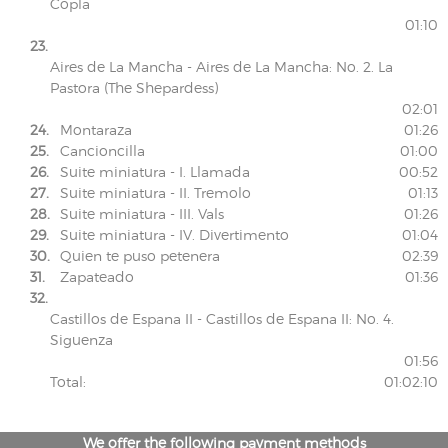
Copla
01:10
23.
Aires de La Mancha - Aires de La Mancha: No. 2. La
Pastora (The Shepardess)
02:01
24.
Montaraza
01:26
25.
Cancioncilla
01:00
26.
Suite miniatura - I. Llamada
00:52
27.
Suite miniatura - II. Tremolo
01:13
28.
Suite miniatura - III. Vals
01:26
29.
Suite miniatura - IV. Divertimento
01:04
30.
Quien te puso petenera
02:39
31.
Zapateado
01:36
32.
Castillos de Espana II - Castillos de Espana II: No. 4.
Siguenza
01:56
Total:
01:02:10
We offer the following payment methods