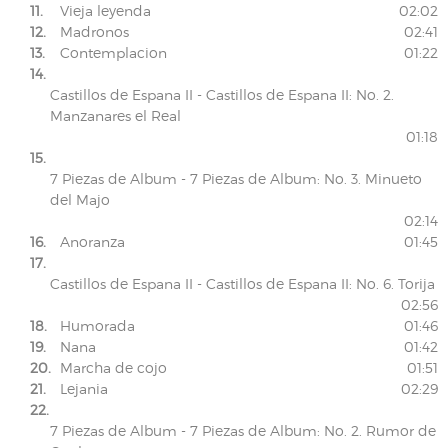
11.
Vieja leyenda
02:02
12.
Madronos
02:41
13.
Contemplacion
01:22
14.
Castillos de Espana II - Castillos de Espana II: No. 2.
Manzanares el Real
01:18
15.
7 Piezas de Album - 7 Piezas de Album: No. 3. Minueto
del Majo
02:14
16.
Anoranza
01:45
17.
Castillos de Espana II - Castillos de Espana II: No. 6. Torija
02:56
18.
Humorada
01:46
19.
Nana
01:42
20.
Marcha de cojo
01:51
21.
Lejania
02:29
22.
7 Piezas de Album - 7 Piezas de Album: No. 2. Rumor de