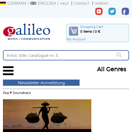
GERMAN
ENGLISH
HELP
CONTACT
IMPRINT
Shopping Cart
0 Items | 0 €
My Account
All Genres
Newsletter Anmeldung
Pop
Soundtrack