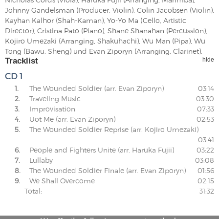
Johnny Gandelsman (Producer, Violin), Colin Jacobsen (Violin),
Kayhan Kalhor (Shah-Kaman), Yo-Yo Ma (Cello, Artistic
Director), Cristina Pato (Piano), Shane Shanahan (Percussion),
Kojiro Umezaki (Arranging, Shakuhachi), Wu Man (Pipa), Wu
Tong (Bawu, Sheng) und Evan Ziporyn (Arranging, Clarinet).
Tracklist
hide
CD 1
1.
The Wounded Soldier (arr. Evan Ziporyn)
03:14
2.
Traveling Music
03:30
3.
Improvisation
07:33
4.
Uot Me (arr. Evan Ziporyn)
02:53
5.
The Wounded Soldier Reprise (arr. Kojiro Umezaki)
03:41
6.
People and Fighters Unite (arr. Haruka Fujii)
03:22
7.
Lullaby
03:08
8.
The Wounded Soldier Finale (arr. Evan Ziporyn)
01:56
9.
We Shall Overcome
02:15
Total:
31:32