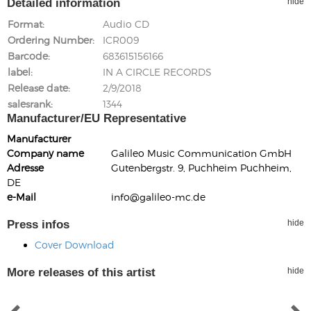
Detailed information
hide
Format
Audio CD
Ordering Number
ICR009
Barcode
683615156166
label
IN A CIRCLE RECORDS
Release date
2/9/2018
salesrank
1344
Manufacturer/EU Representative
Manufacturer
Company name
Galileo Music Communication GmbH
Adresse
Gutenbergstr. 9, Puchheim Puchheim,
DE
e-Mail
info@galileo-mc.de
Press infos
hide
Cover Download
More releases of this artist
hide