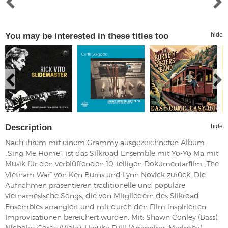
You may be interested in these titles too
hide
Description
hide
Nach ihrem mit einem Grammy ausgezeichneten Album
„Sing Me Home“, ist das Silkroad Ensemble mit Yo-Yo Ma mit
Musik für den verblüffenden 10-teiligen Dokumentarfilm „The
Vietnam War“ von Ken Burns und Lynn Novick zurück. Die
Aufnahmen präsentieren traditionelle und populäre
vietnamesische Songs, die von Mitgliedern des Silkroad
Ensembles arrangiert und mit durch den Film inspirierten
Improvisationen bereichert wurden. Mit: Shawn Conley (Bass),
Nicholas Cords (Viola), Haruka Fujii (Arranging, Marimba),