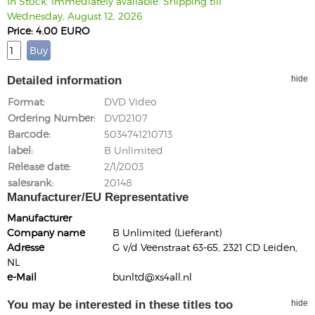
In Stock. Immediately available. Shipping till
Wednesday, August 12, 2026
Price: 4.00 EURO
Detailed information
hide
Format
DVD Video
Ordering Number
DVD2107
Barcode
5034741210713
label
B Unlimited
Release date
2/1/2003
salesrank
20148
Manufacturer/EU Representative
Manufacturer
Company name
B Unlimited (Lieferant)
Adresse
G v/d Veenstraat 63-65, 2321 CD Leiden,
NL
e-Mail
bunltd@xs4all.nl
You may be interested in these titles too
hide