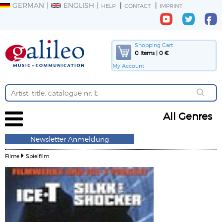
GERMAN
ENGLISH
HELP
CONTACT
IMPRINT
Shopping Cart
0 Items | 0 €
My Account
All Genres
Newsletter Anmeldung
Filme
Spielfilm