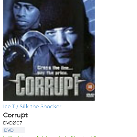
Ice T / Silk the Shocker
Corrupt
DVD2107
DVD