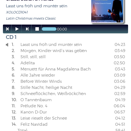
Lasst uns froh und munter sein
XOLOCD1041
Latin Christmas meets Classic




00:00
CD 1
1.
Lasst uns froh und munter sein
04:23

2.
Morgen, Kinder wird’s was geben
03:49
3.
Still, still, still
03:50
4.
Adelita
02:50
5.
Menuett für Anna Magdalena Bach
03:43
6.
Alle Jahre wieder
03:09
7.
Before Winter Winds
03:06
8.
Stille Nacht, heilige Nacht
04:29
9.
Schneeflöckchen, Weißröckchen
02:59
10.
O Tannenbaum
04:19
11.
Prélude No. 4
06:04
12.
Kanon D-Dur
06:57
13.
Leise rieselt der Schnee
04:12
14.
Feliz Navidad
04:51
Total:
58:41