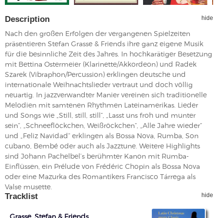
Description
hide
Nach den großen Erfolgen der vergangenen Spielzeiten
präsentieren Stefan Grasse & Friends ihre ganz eigene Musik
für die besinnliche Zeit des Jahres. In hochkarätiger Besetzung
mit Bettina Ostermeier (Klarinette/Akkordeon) und Radek
Szarek (Vibraphon/Percussion) erklingen deutsche und
internationale Weihnachtslieder vertraut und doch völlig
neuartig. In jazzverwandter Manier vereinen sich traditionelle
Melodien mit samtenen Rhythmen Lateinamerikas. Lieder
und Songs wie „Still, still, still“, „Lasst uns froh und munter
sein“, „Schneeflöckchen, Weißröckchen“, „Alle Jahre wieder“
und „Feliz Navidad“ erklingen als Bossa Nova, Rumba, Son
cubano, Bembé oder auch als Jazztune. Weitere Highlights
sind Johann Pachelbel’s berühmter Kanon mit Rumba-
Einflüssen, ein Prélude von Frédéric Chopin als Bossa Nova
oder eine Mazurka des Romantikers Francisco Tárrega als
Valse musette.
Tracklist
hide
Grasse, Stefan & Friends