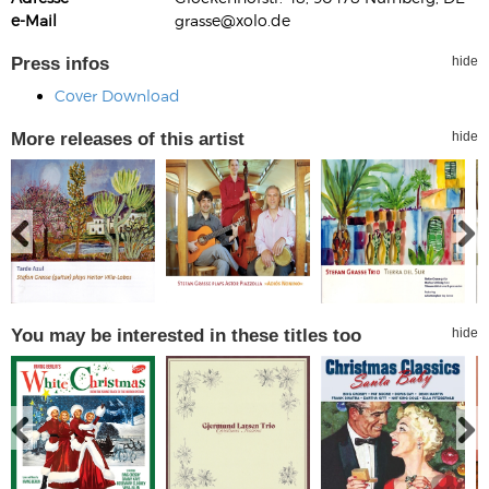
e-Mail
grasse@xolo.de
Press infos
hide
Cover Download
More releases of this artist
hide
You may be interested in these titles too
hide