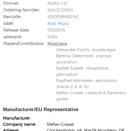
Format
Audio CD
Ordering Number
XOLOCD1041
Barcode
4250095882142
label
Xolo Music
Release date
11/13/2015
salesrank
5084
Players/Contributors
Musicians
Alexander Fuchs
:
double bass
Bettina Ostermeier
:
clarinet,
accordion
Radek Szarek
:
vibraphone,
percussion
Raphael Kempken
:
percussion
(tracks 3, 6, 9, 14)
Stefan Grasse
:
classical & flamenco
guitar
Manufacturer/EU Representative
Manufacturer
Company name
Stefan Grasse
Adresse
Glockenhofstr. 48, 90478 Nürnberg, DE