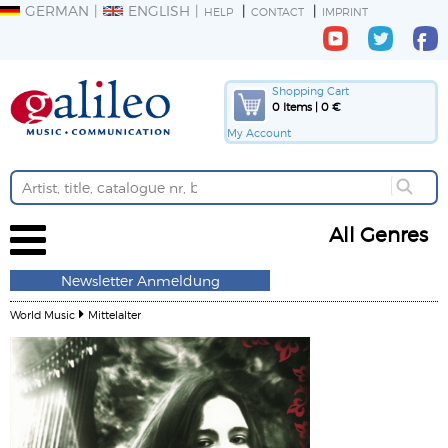
GERMAN
ENGLISH
HELP
CONTACT
IMPRINT
Shopping Cart
0 Items | 0 €
My Account
All Genres
Newsletter Anmeldung
World Music
Mittelalter