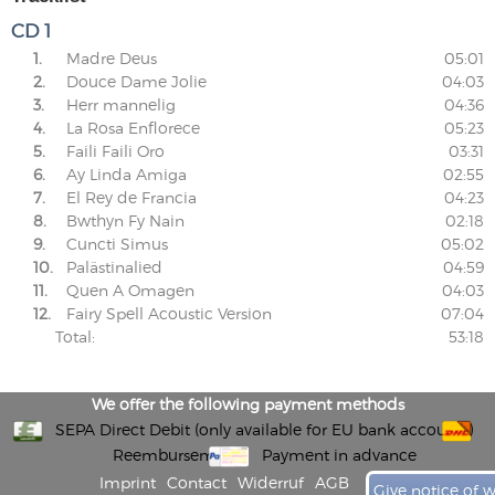
CD 1
1.
Madre Deus
05:01
2.
Douce Dame Jolie
04:03
3.
Herr mannelig
04:36
4.
La Rosa Enflorece
05:23
5.
Faili Faili Oro
03:31
6.
Ay Linda Amiga
02:55
7.
El Rey de Francia
04:23
8.
Bwthyn Fy Nain
02:18
9.
Cuncti Simus
05:02
10.
Palästinalied
04:59
11.
Quen A Omagen
04:03
12.
Fairy Spell Acoustic Version
07:04
Total:
53:18
We offer the following payment methods
SEPA Direct Debit (only available for EU bank accounts)
Reembursement
Payment in advance
Imprint
Contact
Widerruf
AGB
Give notice of 