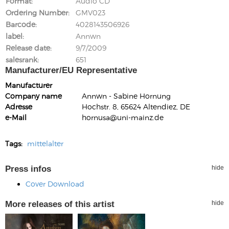
Format
Audio CD
Ordering Number
GMV023
Barcode
4028143506926
label
Annwn
Release date
9/7/2009
salesrank
651
Manufacturer/EU Representative
Manufacturer
Company name
Annwn - Sabine Hornung
Adresse
Hochstr. 8, 65624 Altendiez, DE
e-Mail
hornusa@uni-mainz.de
Tags:
mittelalter
Press infos
hide
Cover Download
More releases of this artist
hide