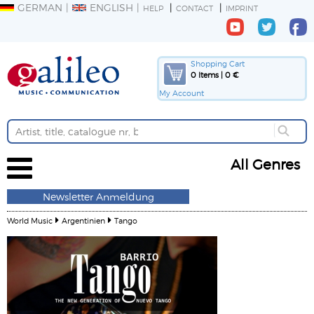
GERMAN
ENGLISH
HELP
CONTACT
IMPRINT
Shopping Cart
0 Items | 0 €
My Account
All Genres
Newsletter Anmeldung
World Music
Argentinien
Tango