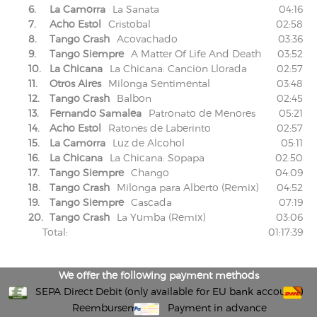
6.
La Camorra
La Sanata
04:16
7.
Acho Estol
Cristobal
02:58
8.
Tango Crash
Acovachado
03:36
9.
Tango Siempre
A Matter Of Life And Death
03:52
10.
La Chicana
La Chicana: Cancion Llorada
02:57
11.
Otros Aires
Milonga Sentimental
03:48
12.
Tango Crash
Balbon
02:45
13.
Fernando Samalea
Patronato de Menores
05:21
14.
Acho Estol
Ratones de Laberinto
02:57
15.
La Camorra
Luz de Alcohol
05:11
16.
La Chicana
La Chicana: Sopapa
02:50
17.
Tango Siempre
Chango
04:09
18.
Tango Crash
Milonga para Alberto (Remix)
04:52
19.
Tango Siempre
Cascada
07:19
20.
Tango Crash
La Yumba (Remix)
03:06
Total:
01:17:39
We offer the following payment methods
SEPA Direct Debit (only available for EU bank accounts)
Reembursement
Payment in advance