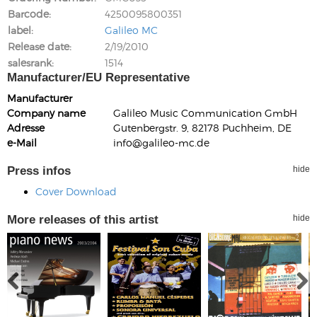
Barcode
4250095800351
label
Galileo MC
Release date
2/19/2010
salesrank
1514
Manufacturer/EU Representative
Manufacturer
Company name
Galileo Music Communication GmbH
Adresse
Gutenbergstr. 9, 82178 Puchheim, DE
e-Mail
info@galileo-mc.de
Press infos
hide
Cover Download
More releases of this artist
hide