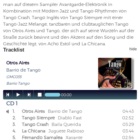
man auf diesem Sampler Avantgarde-Elektronik in
Kombination mit Modern Jazz und Tango-Rhythmen von
Tango Crash, Tango Inglés von Tango Siempre mit einer
Tango-Jazz Melange, tanzbaren und clubtauglichen Tango
von Otros Aires und Tango, der sich auf seine Wurzeln auf der
Straße zurück besinnt und den Akzent auf den Song und die
Geschichte legt, von Acho Estol und La Chicana.
Tracklist
hide
Otros Aires
Barrio de Tango
GMC035
Barrio Tango




00:00
CD 1
1.
Otros Aires
Barrio de Tango
04:43

2.
Tango Siempre
Diablo Fast
02:52
3.
Tango Crash
Baila Querida
03:29
4.
La Chicana
Juguete Rabioso
03:44
5.
Fernando Samalea
Xavante
02:54