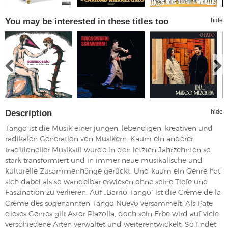
You may be interested in these titles too
hide
Description
hide
Tango ist die Musik einer jungen, lebendigen, kreativen und
radikalen Generation von Musikern. Kaum ein anderer
traditioneller Musikstil wurde in den letzten Jahrzehnten so
stark transformiert und in immer neue musikalische und
kulturelle Zusammenhänge gerückt. Und kaum ein Genre hat
sich dabei als so wandelbar erwiesen ohne seine Tiefe und
Faszination zu verlieren. Auf „Barrio Tango“ ist die Crème de la
Crème des sogenannten Tango Nuevo versammelt. Als Pate
dieses Genres gilt Astor Piazolla, doch sein Erbe wird auf viele
verschiedene Arten verwaltet und weiterentwickelt. So findet