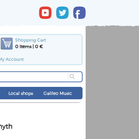
Shopping Cart
0 Items | 0 €
My Account
Local shops
Galileo Music
myth