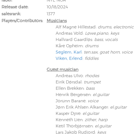
Release date
10/18/2024
salesrank
1377
Players/Contributors
Musicians
Alf Magne Hillestad
:
drums, electronic
Andreas Vold
:
Løwe,piano, keys
Hallvard Gaardløs
:
bass, vocals
Kunkel, Burkard
Kåre Opheim
:
drums
Monxarella
Romano, Edmondo
Seglem, Karl
:
ten.sax, goat horn, voice
Ordering Number: BAY022
Religio
Viken, Erlend
:
fiddles
Ordering Number: VM3055
Guest musician
Daniel Dinkel
Andreas Ulvo
:
rhodes
Lukas Schneider
Read now
Eirik Dørsdal
:
trumpet
Read now
Ellen Brekken
:
bass
Henrik Bergersen
:
el.guitar
Jorunn Barane
:
voice
Jørn Erik Ahlsen Alkanger
:
el.guitar
Kasper Dyve
:
el.guitar
Kenneth Lien
:
zither, harp
Ketil Thorbjørnsen
:
el.guitar
Lars Jakob Rudjord
:
keys