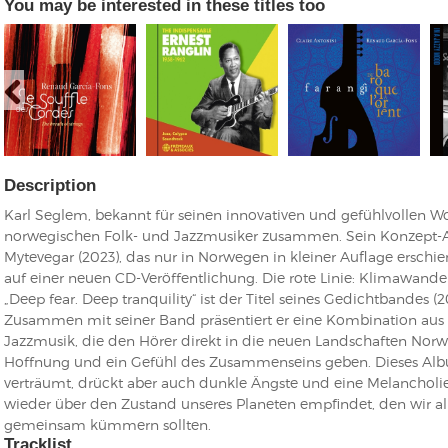
You may be interested in these titles too
Description
Karl Seglem, bekannt für seinen innovativen und gefühlvollen Wor
norwegischen Folk- und Jazzmusiker zusammen. Sein Konzept-A
Mytevegar (2023), das nur in Norwegen in kleiner Auflage erschie
auf einer neuen CD-Veröffentlichung. Die rote Linie: Klimawandel
„Deep fear. Deep tranquility“ ist der Titel seines Gedichtbandes (
Zusammen mit seiner Band präsentiert er eine Kombination aus 
Jazzmusik, die den Hörer direkt in die neuen Landschaften Norw
Hoffnung und ein Gefühl des Zusammenseins geben. Dieses Album
verträumt, drückt aber auch dunkle Ängste und eine Melancholie
wieder über den Zustand unseres Planeten empfindet, den wir al
gemeinsam kümmern sollten.
Tracklist