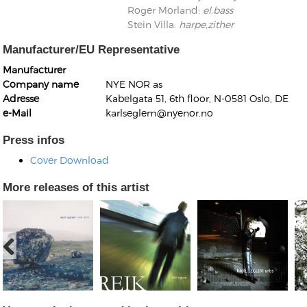
Roger Morland
:
el.bass
Stein Villa
:
harpe,zither
Manufacturer/EU Representative
Manufacturer
Company name
NYE NOR as
Adresse
Kabelgata 51, 6th floor, N-0581 Oslo, DE
e-Mail
karlseglem@nyenor.no
Press infos
Cover Download
More releases of this artist