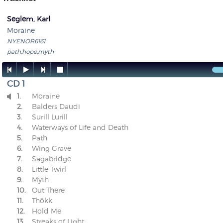
Seglem, Karl
Moraine
NYENOR6161
path.hope.myth




CD 1
1.
Moraine

2.
Balders Daudi
3.
Surill Lurill
4.
Waterways of Life and Death
5.
Path
6.
Wing Grave
7.
Sagabridge
8.
Little Twirl
9.
Myth
10.
Out There
11.
Thökk
12.
Hold Me
13.
Streaks of Light