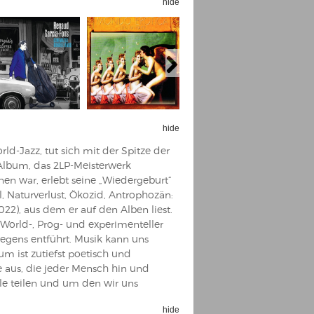
hide
hide
ld-Jazz, tut sich mit der Spitze der
lbum, das 2LP-Meisterwerk
nen war, erlebt seine „Wiedergeburt“
, Naturverlust, Ökozid, Antrophozän:
2022), aus dem er auf den Alben liest.
World-, Prog- und experimenteller
egens entführt. Musik kann uns
 ist zutiefst poetisch und
 aus, die jeder Mensch hin und
le teilen und um den wir uns
hide