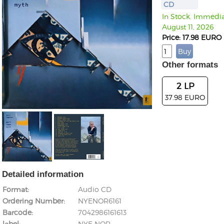
CD
In Stock. Immediat
August 11, 2026
Price: 17.98 EURO
Other formats
2 LP
37.98 EURO
Detailed information
Format
Audio CD
Ordering Number
NYENOR6161
Barcode
7042986161613
label
NYE NOR