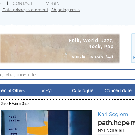
P
CONTACT
IMPRINT
Data privacy statement
Shipping costs
pecial Offers
Vinyl
Catalogue
Concert dates
Jazz
World Jazz
Karl Seglem
path.hope.
NYENOR6161