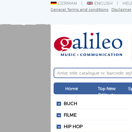
GERMAN
ENGLISH
HEL
General Terms and conditions
Disclaimer
Home
Top New
S
Releases
BUCH
FILME
HIP HOP