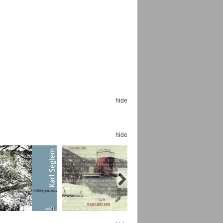
hide
hide