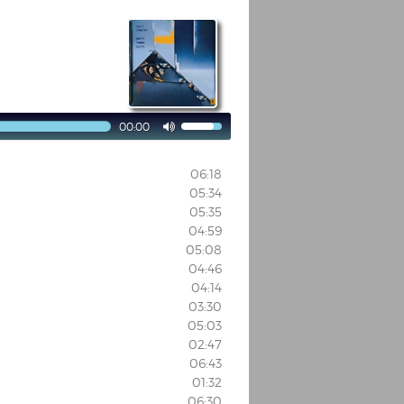
00:00

06:18
05:34
05:35
04:59
05:08
04:46
04:14
03:30
05:03
02:47
06:43
01:32
06:30