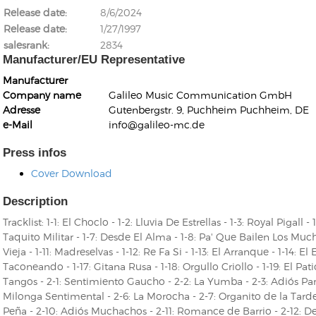
Release date
8/6/2024
Release date
1/27/1997
salesrank
2834
Manufacturer/EU Representative
Manufacturer
Company name
Galileo Music Communication GmbH
Kunkel, Burkard
Adresse
Gutenbergstr. 9, Puchheim Puchheim, DE
Monxarella
Romano, Edmondo
e-Mail
info@galileo-mc.de
Ordering Number: BAY022
Religio
Ordering Number: VM3055
Press infos
Daniel Dinkel
Cover Download
Lukas Schneider
Read now
Read now
Description
Tracklist: 1-1: El Choclo - 1-2: Lluvia De Estrellas - 1-3: Royal Pigall -
Taquito Militar - 1-7: Desde El Alma - 1-8: Pa' Que Bailen Los Much
Vieja - 1-11: Madreselvas - 1-12: Re Fa Si - 1-13: El Arranque - 1-14: El
Taconeando - 1-17: Gitana Rusa - 1-18: Orgullo Criollo - 1-19: El Pa
Tangos - 2-1: Sentimiento Gaucho - 2-2: La Yumba - 2-3: Adiós Pa
Milonga Sentimental - 2-6: La Morocha - 2-7: Organito de la Tarde 
Peña - 2-10: Adiós Muchachos - 2-11: Romance de Barrio - 2-12: Der