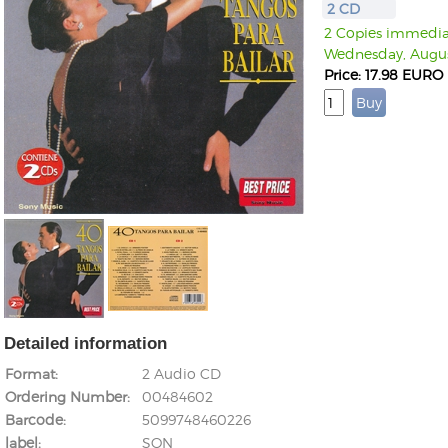
2 CD
2 Copies immediate
Wednesday, Augus
Price: 17.98 EURO
Detailed information
Format
2 Audio CD
Ordering Number
00484602
Barcode
5099748460226
label
SON