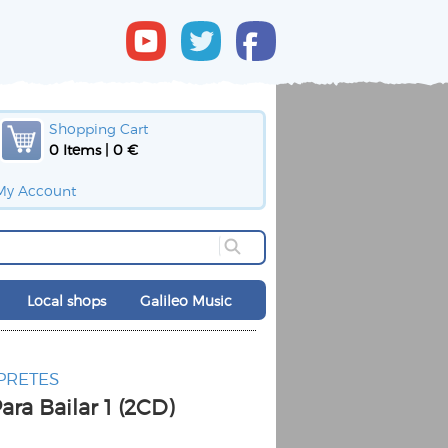
Shopping Cart
0 Items | 0 €
My Account
Local shops
Galileo Music
PRETES
ra Bailar 1 (2CD)