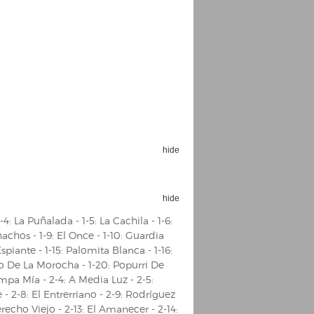
Espoo Big Band
Lauma
Frollein Smilla
Ordering Number: GMC071
Great Disaster
Ordering Number: T3
hide
Daniel Dinkel
Lukas Schneider
Read now
Read now
hide
 1-4: La Puñalada - 1-5: La Cachila - 1-6:
achos - 1-9: El Once - 1-10: Guardia
 Espiante - 1-15: Palomita Blanca - 1-16:
tio De La Morocha - 1-20: Popurri De
mpa Mía - 2-4: A Media Luz - 2-5:
- 2-8: El Entrerriano - 2-9: Rodríguez
echo Viejo - 2-13: El Amanecer - 2-14: