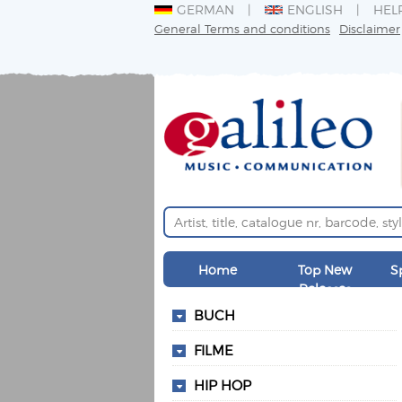
GERMAN
ENGLISH
HEL
General Terms and conditions
Disclaimer
Home
Top New
S
Releases
BUCH
FILME
HIP HOP