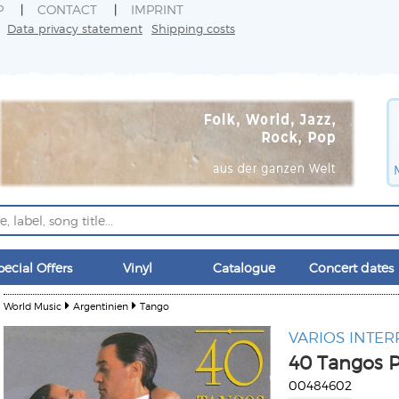
P
CONTACT
IMPRINT
Data privacy statement
Shipping costs
pecial Offers
Vinyl
Catalogue
Concert dates
World Music
Argentinien
Tango
VARIOS INTER
40 Tangos Pa
00484602