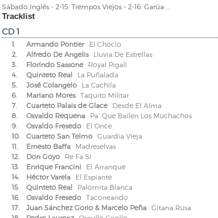
Sábado Inglés - 2-15: Tiempos Viejos - 2-16: Garúa ...
Tracklist
CD 1
1.
Armando Pontier
El Choclo
2.
Alfredo De Angelis
Lluvia De Estrellas
3.
Florindo Sassone
Royal Pigall
4.
Quinteto Real
La Puñalada
5.
José Colangelo
La Cachila
6.
Mariano Mores
Taquito Militar
7.
Cuarteto Palais de Glace
Desde El Alma
8.
Osvaldo Requena
Pa' Que Bailen Los Muchachos
9.
Osvaldo Fresedo
El Once
10.
Cuarteto San Telmo
Guardia Vieja
11.
Ernesto Baffa
Madreselvas
12.
Don Goyo
Re Fa Si
13.
Enrique Francini
El Arranque
14.
Héctor Varela
El Espiante
15.
Quinteto Real
Palomita Blanca
16.
Osvaldo Fresedo
Taconeando
17.
Juan Sánchez Gorio & Marcelo Peña
Gitana Rusa
18.
Pedro Laurenz
Orgullo Criollo