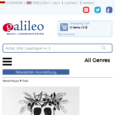
GERMAN
ENGLISH
HELP
CONTACT
IMPRINT
Shopping Cart
0 Items | 0 €
My Account
All Genres
Newsletter Anmeldung
World Music
Folk