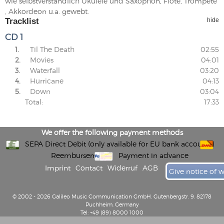
wie selbstverständlich Ukulele und Saxophon, Flöte, Trompete
, Akkordeon u.a. gewebt.
Tracklist
hide
CD 1
1.
Til The Death
02:55
2.
Movies
04:01
3.
Waterfall
03:20
4.
Hurricane
04:13
5.
Down
03:04
Total:
17:33
We offer the following payment methods
SEPA Direct Debit (only available for EU bank accounts)
Reembursement
Payment in advance
Imprint
Contact
Widerruf
AGB
Give notice of 
© 2002 - 2026 Galileo Music Communication GmbH, Gutenbergstr. 9, 82178
Puchheim, Germany
Tel: +49 (89) 8000 1000