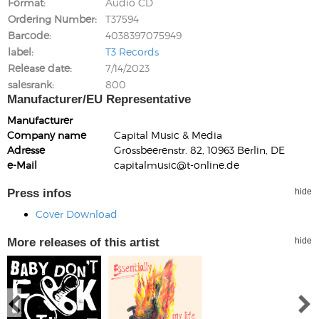
Format
Audio CD
Ordering Number
T37594
Barcode
4038397075949
label
T3 Records
Release date
7/14/2023
salesrank
800
Manufacturer/EU Representative
Manufacturer
Company name
Capital Music & Media
Adresse
Grossbeerenstr. 82, 10963 Berlin, DE
e-Mail
capitalmusic@t-online.de
Press infos
hide
Cover Download
More releases of this artist
hide