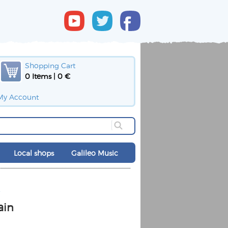
Shopping Cart
0 Items | 0 €
My Account
Local shops
Galileo Music
ain