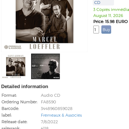
CD
3 Copies immediate
August 11, 2026
Price: 15.98 EURO
Detailed information
Format
Audio CD
Ordering Number
FA8590
Barcode
3448960859028
label
Fremeaux & Associes
Release date
7/8/2022
salesrank
4118