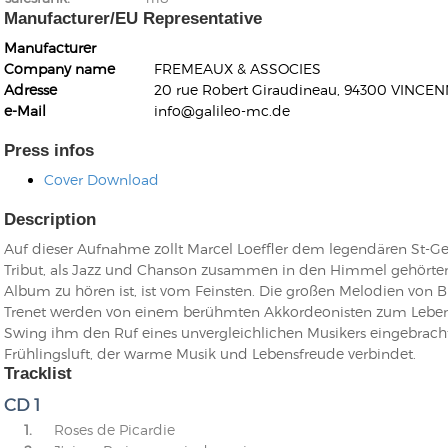
Manufacturer/EU Representative
Manufacturer
Company name
FREMEAUX & ASSOCIES
Adresse
20 rue Robert Giraudineau, 94300 VINCEN
e-Mail
info@galileo-mc.de
Kunkel, Burkard
Press infos
Monxarella
Romano, Edmondo
Cover Download
Ordering Number: BAY022
Religio
Ordering Number: VM3055
Description
Daniel Dinkel
Auf dieser Aufnahme zollt Marcel Loeffler dem legendären St-G
Lukas Schneider
Read now
Tribut, als Jazz und Chanson zusammen in den Himmel gehörten.
Read now
Album zu hören ist, ist vom Feinsten. Die großen Melodien von 
Trenet werden von einem berühmten Akkordeonisten zum Leben er
Swing ihm den Ruf eines unvergleichlichen Musikers eingebracht 
Frühlingsluft, der warme Musik und Lebensfreude verbindet.
Tracklist
CD 1
1.
Roses de Picardie