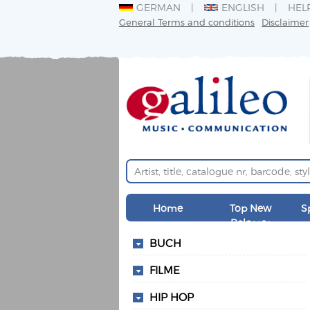
GERMAN
ENGLISH
HEL
General Terms and conditions
Disclaimer
Home
Top New
S
Releases
BUCH
FILME
HIP HOP