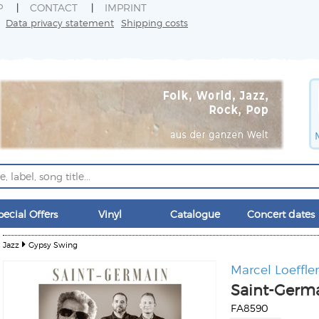
P
CONTACT
IMPRINT
Data privacy statement
Shipping costs
pecial Offers
Vinyl
Catalogue
Concert dates
Jazz
Gypsy Swing
Marcel Loeffler
Saint-Germ
FA8590