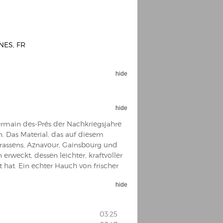
NES, FR
Espoo Big Band
hide
Lauma
Frollein Smilla
Ordering Number: GMC071
Great Disaster
Ordering Number: T3
hide
Daniel Dinkel
ermain des-Prés der Nachkriegsjahre
Lukas Schneider
Read now
 Das Material, das auf diesem
Read now
Brassens, Aznavour, Gainsbourg und
weckt, dessen leichter, kraftvoller
hat. Ein echter Hauch von frischer
hide
03:25