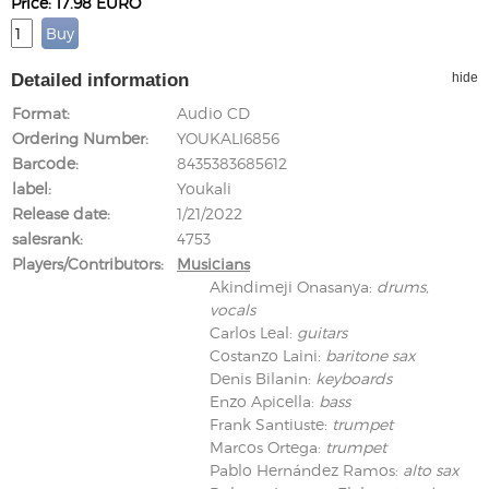
Price: 17.98 EURO
Detailed information
hide
Format
Audio CD
Ordering Number
YOUKALI6856
Barcode
8435383685612
label
Youkali
Release date
1/21/2022
salesrank
4753
Players/Contributors
Musicians
Akindimeji Onasanya
:
drums,
vocals
Carlos Leal
:
guitars
Costanzo Laini
:
baritone sax
Denis Bilanin
:
keyboards
Enzo Apicella
:
bass
Frank Santiuste
:
trumpet
Marcos Ortega
:
trumpet
Pablo Hernández Ramos
:
alto sax