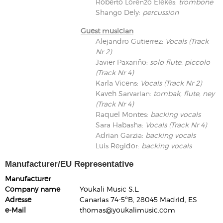
Roberto Lorenzo Elekes
:
trombone
Shango Dely
:
percussion
Guest musician
Alejandro Gutierrez
:
Vocals (Track
Nr 2)
Javier Paxariño
:
solo flute, piccolo
(Track Nr 4)
Karla Vicens
:
Vocals (Track Nr 2)
Kaveh Sarvarian
:
tombak, flute, ney
(Track Nr 4)
Raquel Montes
:
backing vocals
Sara Habasha
:
Vocals (Track Nr 4)
Adrian Garzia
:
backing vocals
Luis Regidor
:
backing vocals
Manufacturer/EU Representative
Manufacturer
Company name
Youkali Music S.L.
Adresse
Canarias 74-5ºB, 28045 Madrid, ES
e-Mail
thomas@youkalimusic.com