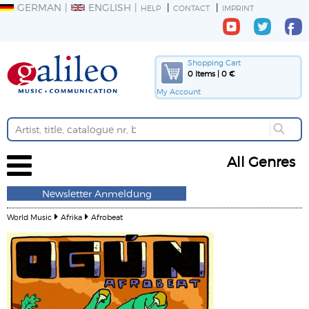
GERMAN
ENGLISH
HELP
CONTACT
IMPRINT
Shopping Cart
0 Items | 0 €
My Account
All Genres
Newsletter Anmeldung
World Music
Afrika
Afrobeat