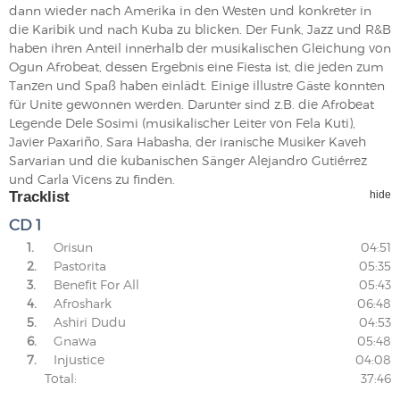
dann wieder nach Amerika in den Westen und konkreter in
die Karibik und nach Kuba zu blicken. Der Funk, Jazz und R&B
haben ihren Anteil innerhalb der musikalischen Gleichung von
Ogun Afrobeat, dessen Ergebnis eine Fiesta ist, die jeden zum
Tanzen und Spaß haben einlädt. Einige illustre Gäste konnten
für Unite gewonnen werden. Darunter sind z.B. die Afrobeat
Legende Dele Sosimi (musikalischer Leiter von Fela Kuti),
Javier Paxariño, Sara Habasha, der iranische Musiker Kaveh
Sarvarian und die kubanischen Sänger Alejandro Gutiérrez
und Carla Vicens zu finden.
Tracklist
hide
CD 1
1.
Orisun
04:51
2.
Pastorita
05:35
3.
Benefit For All
05:43
4.
Afroshark
06:48
5.
Ashiri Dudu
04:53
6.
Gnawa
05:48
7.
Injustice
04:08
Total:
37:46