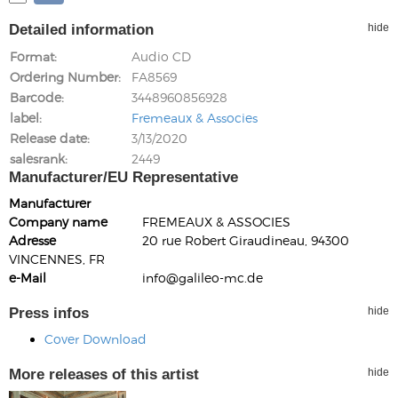
Detailed information
hide
Format
Audio CD
Ordering Number
FA8569
Barcode
3448960856928
label
Fremeaux & Associes
Release date
3/13/2020
salesrank
2449
Manufacturer/EU Representative
Manufacturer
Company name
FREMEAUX & ASSOCIES
Adresse
20 rue Robert Giraudineau, 94300
VINCENNES, FR
e-Mail
info@galileo-mc.de
Press infos
hide
Cover Download
More releases of this artist
hide