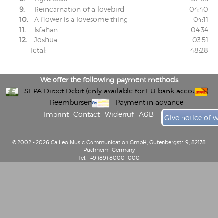
9.
Reincarnation of a lovebird
04:40
10.
A flower is a lovesome thing
04:11
11.
Isfahan
04:34
12.
Joshua
03:51
Total:
48:28
We offer the following payment methods
SEPA Direct Debit (only available for EU bank accounts)
Reembursement
Payment in advance
Imprint
Contact
Widerruf
AGB
Give notice of 
© 2002 - 2026 Galileo Music Communication GmbH, Gutenbergstr. 9, 82178
Puchheim, Germany
Tel: +49 (89) 8000 1000