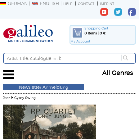
GERMAN
ENGLISH
HELP
CONTACT
IMPRINT
Shopping Cart
0 Items | 0 €
My Account
All Genres
Newsletter Anmeldung
Jazz
Gypsy Swing