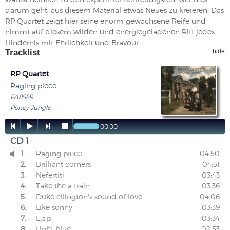
darum geht, aus diesem Material etwas Neues zu kreieren. Das
RP Quartet zeigt hier seine enorm gewachsene Reife und
nimmt auf diesem wilden und energiegeladenen Ritt jedes
Hindernis mit Ehrlichkeit und Bravour.
Tracklist
hide
RP Quartet
Raging piece
FA8569
Poney Jungle




00:00
CD 1
1.
Raging piece
04:50

2.
Brilliant corners
04:51
3.
Nefertiti
03:43
4.
Take the a train
03:36
5.
Duke ellington's sound of love
04:06
6.
Like sonny
03:39
7.
E.s.p.
03:34
8.
Light blue
02:53