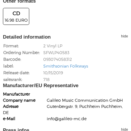
Other formats
CD
16.98 EURO
Detailed information
hide
Format
2 Vinyl LP
Ordering Number
SFWLP40583
Barcode
093074058312
label
Smithsonian Folkways
Release date
10/15/2019
salesrank
718
Manufacturer/EU Representative
Manufacturer
Company name
Galileo Music Communication GmbH
Adresse
Gutenbergstr. 9, Puchheim Puchheim,
DE
e-Mail
info@galileo-mc.de
Press infos
hide