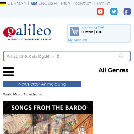
GERMAN
ENGLISH
HELP
CONTACT
IMPRINT
Shopping Cart
0 Items | 0 €
My Account
All Genres
Newsletter Anmeldung
World Music
Electronic