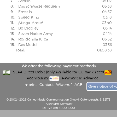
7.
Astrein
05:07
8.
Das schwarze Requiem
05:38
9.
Ernte 14
04:57
10.
Speed King
03:18
11.
¡Venga, Amor!
03:40
12.
Bo Diddley
03:14
13.
Seven Nation Army
04:14
14.
Rondo alla turca
05:52
15.
Das Model
03:36
Total:
01:08:38
We offer the following payment methods
SEPA Direct Debit (only available for EU bank accounts)
Reembursement
Payment in advance
Imprint
Contact
Widerruf
AGB
Give notice of 
© 2002 - 2026 Galileo Music Communication GmbH, Gutenbergstr. 9, 82178
Puchheim, Germany
Tel: +49 (89) 8000 1000