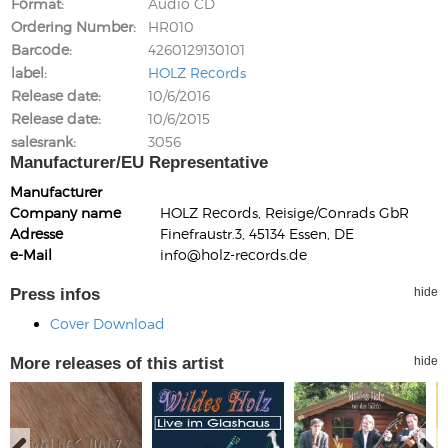
Format
Audio CD
Ordering Number
HR010
Barcode
4260129130101
label
HOLZ Records
Release date
10/6/2016
Release date
10/6/2015
salesrank
3056
Manufacturer/EU Representative
Manufacturer
Company name
HOLZ Records, Reisige/Conrads GbR
Adresse
Finefraustr.3, 45134 Essen, DE
e-Mail
info@holz-records.de
Press infos
hide
Cover Download
More releases of this artist
hide