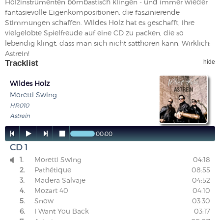
Holzinstrumenten bombastisch klingen - und immer wieder
fantasievolle Eigenkompositionen, die faszinierende
Stimmungen schaffen. Wildes Holz hat es geschafft, ihre
vielgelobte Spielfreude auf eine CD zu packen, die so
lebendig klingt, dass man sich nicht satthören kann. Wirklich:
Astrein!
Tracklist
hide
Wildes Holz
Moretti Swing
HR010
Astrein




00:00
CD 1
1.
Moretti Swing
04:18

2.
Pathétique
08:55
3.
Madera Salvaje
04:52
4.
Mozart 40
04:10
5.
Snow
03:30
6.
I Want You Back
03:17