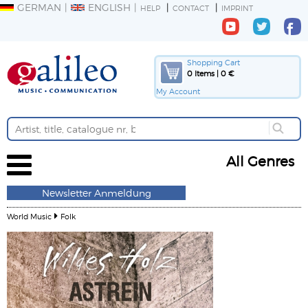
GERMAN
ENGLISH
HELP
CONTACT
IMPRINT
Shopping Cart
0 Items | 0 €
My Account
All Genres
Newsletter Anmeldung
World Music
Folk