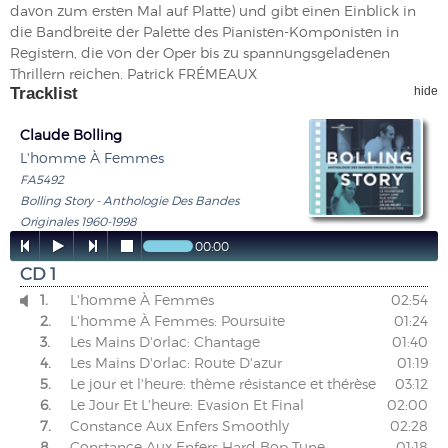
davon zum ersten Mal auf Platte) und gibt einen Einblick in
die Bandbreite der Palette des Pianisten-Komponisten in
Registern, die von der Oper bis zu spannungsgeladenen
Thrillern reichen. Patrick FRÉMEAUX
Tracklist
hide
Claude Bolling
L'homme À Femmes
FA5492
Bolling Story - Anthologie Des Bandes
Originales 1960-1998




00:00
CD 1
1.
L'homme À Femmes
02:54

2.
L'homme À Femmes: Poursuite
01:24
3.
Les Mains D'orlac: Chantage
01:40
4.
Les Mains D'orlac: Route D'azur
01:19
5.
Le jour et l'heure: thème résistance et thérèse
03:12
6.
Le Jour Et L'heure: Evasion Et Final
02:00
7.
Constance Aux Enfers Smoothly
02:28
8.
Constance Aux Enfers Hard Bop Tune
01:18