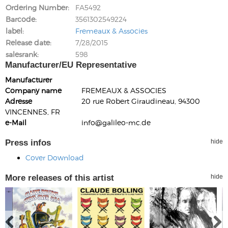
Ordering Number
FA5492
Barcode
3561302549224
label
Fremeaux & Associes
Release date
7/28/2015
salesrank
598
Manufacturer/EU Representative
Manufacturer
Company name
FREMEAUX & ASSOCIES
Adresse
20 rue Robert Giraudineau, 94300
VINCENNES, FR
e-Mail
info@galileo-mc.de
Press infos
hide
Cover Download
More releases of this artist
hide