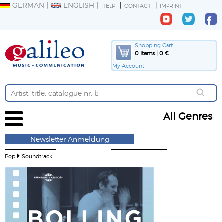
GERMAN
ENGLISH
HELP
CONTACT
IMPRINT
Shopping Cart
0 Items | 0 €
My Account
All Genres
Newsletter Anmeldung
Pop
Soundtrack