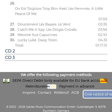
26.
On Est Toujours Trop Bon Avec Les Femmes: A Little
Peace Of Me
01:59
27.
Doucement Les Basses: Le Vent
03:35
28.
Catch Me A Spy: Les Doigts Croisés
03:56
29.
Meurtre Aux Capucines
02:10
30.
Lucky Luke: Daisy Town
04:33
Total:
01:17:31
CD 2
CD 3
We offer the following payment methods
SEPA Direct Debit (only available for EU bank accounts)
Reembursement
Payment in advance
Imprint
Contact
Widerruf
AGB
Give notice of 
© 2002 - 2026 Galileo Music Communication GmbH, Gutenbergstr. 9, 82178
Puchheim, Germany