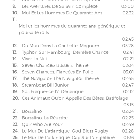
9.
Les Aventures De Salavin Complexe
03:00
10.
Moi Et Les Hommes De Quarante Ans
02:32
11.
Moi et les hommes de quarante ans: générique et
poursuite rolls
02:45
12.
Du Mou Dans La Gachette: Magnum
03:28
13.
Typhon Sur Hambourg: Dernière Chance
02:41
14.
Vivre La Nui
02:21
15.
Seven Chances: Buster's Theme
02:34
16.
Seven Chances: Fiancées En Folie
03:01
17.
The Navigator: The Navigator Theme
02:45
18.
Steamboat Bill Junior
02:47
19.
Sos Frequence 17: Générique
02:12
20.
Ces Animaux Qu'on Appelle Des Bêtes: Batifolage
03:15
21.
Borsalino
02:24
22.
Borsalino: La Réussite
02:25
23.
Qui? Who Are You?
02:49
24.
Le Mur De L'atlantique: God Bless Rugby
02:28
25.
Le Mur De L'atlantique: Cap Sur L'angleterre
01:36