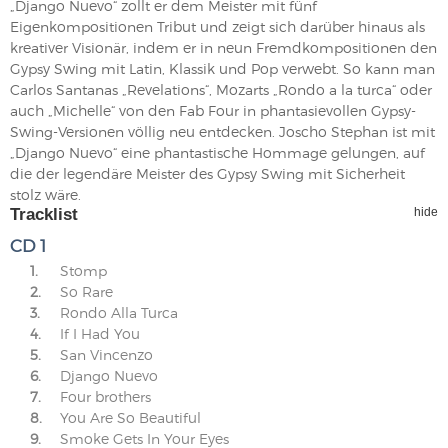
„Django Nuevo“ zollt er dem Meister mit fünf
Eigenkompositionen Tribut und zeigt sich darüber hinaus als
kreativer Visionär, indem er in neun Fremdkompositionen den
Gypsy Swing mit Latin, Klassik und Pop verwebt. So kann man
Carlos Santanas „Revelations“, Mozarts „Rondo a la turca“ oder
auch „Michelle“ von den Fab Four in phantasievollen Gypsy-
Swing-Versionen völlig neu entdecken. Joscho Stephan ist mit
„Django Nuevo“ eine phantastische Hommage gelungen, auf
die der legendäre Meister des Gypsy Swing mit Sicherheit
stolz wäre.
Tracklist
hide
CD 1
1.
Stomp
2.
So Rare
3.
Rondo Alla Turca
4.
If I Had You
5.
San Vincenzo
6.
Django Nuevo
7.
Four brothers
8.
You Are So Beautiful
9.
Smoke Gets In Your Eyes