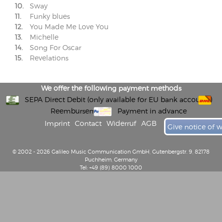
10.
Sway
11.
Funky blues
12.
You Made Me Love You
13.
Michelle
14.
Song For Oscar
15.
Revelations
We offer the following payment methods
SEPA Direct Debit (only available for EU bank accounts)
Reembursement
Payment in advance
Imprint
Contact
Widerruf
AGB
Give notice of 
© 2002 - 2026 Galileo Music Communication GmbH, Gutenbergstr. 9, 82178
Puchheim, Germany
Tel: +49 (89) 8000 1000