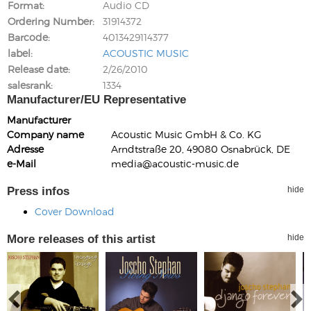
Format
Audio CD
Ordering Number
31914372
Barcode
4013429114377
label
ACOUSTIC MUSIC
Release date
2/26/2010
salesrank
1334
Manufacturer/EU Representative
Manufacturer
Company name
Acoustic Music GmbH & Co. KG
Adresse
Arndtstraße 20, 49080 Osnabrück, DE
e-Mail
media@acoustic-music.de
Press infos
hide
Cover Download
More releases of this artist
hide