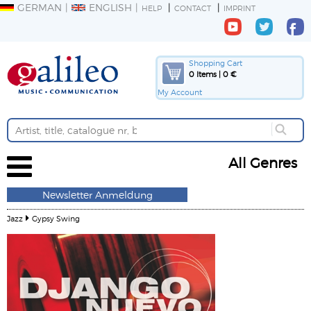
GERMAN
ENGLISH
HELP
CONTACT
IMPRINT
Shopping Cart
0 Items | 0 €
My Account
All Genres
Newsletter Anmeldung
Jazz
Gypsy Swing