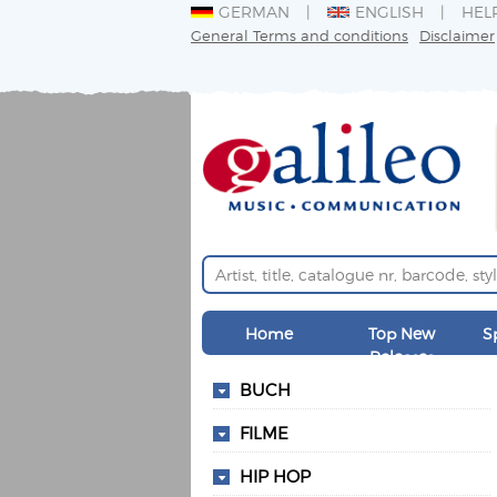
GERMAN
ENGLISH
HEL
General Terms and conditions
Disclaimer
Home
Top New
S
Releases
BUCH
FILME
HIP HOP