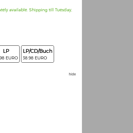
ely available. Shipping till Tuesday,
LP
LP/CD/Buch
.98 EURO
38.98 EURO
hide