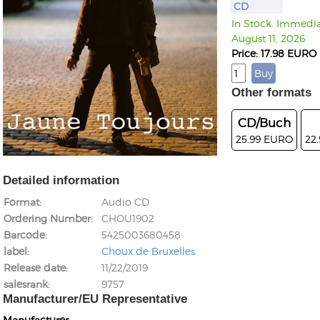
CD
In Stock. Immediat
August 11, 2026
Price: 17.98 EURO
Other formats
CD/Buch
25.99 EURO
22
Detailed information
Format
Audio CD
Ordering Number
CHOU1902
Barcode
5425003680458
label
Choux de Bruxelles
Release date
11/22/2019
salesrank
9757
Manufacturer/EU Representative
Manufacturer