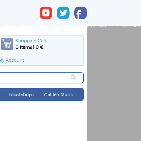
Shopping Cart
0 Items | 0 €
My Account
Local shops
Galileo Music
s