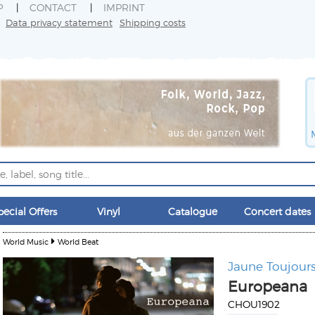
P
CONTACT
IMPRINT
Data privacy statement
Shipping costs
pecial Offers
Vinyl
Catalogue
Concert dates
World Music
World Beat
Jaune Toujour
Europeana
CHOU1902