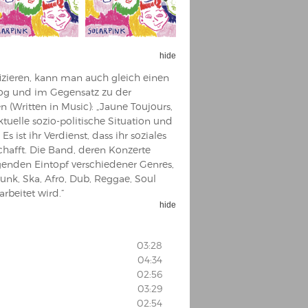
hide
fizieren, kann man auch gleich einen
alog und im Gegensatz zu der
 (Written in Music): „Jaune Toujours,
ktuelle sozio-politische Situation und
s ist ihr Verdienst, dass ihr soziales
afft. Die Band, deren Konzerte
ugenden Eintopf verschiedener Genres,
unk, Ska, Afro, Dub, Reggae, Soul
rbeitet wird.“
hide
03:28
04:34
02:56
03:29
02:54