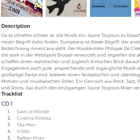
Description
Da es ohnehin schwer ist, die Musik von Jaune Toujours zu klassi
neuen Begriff dafür finden. Europeana ist dieser Begriff, der an
Bezeichnung Americana steht. Der Musikkritiker Philippe De Cleen
die stark in der Metropole Brüssel verwurzelt sind, ergreifen die a
schaffen einen realistischen und zugleich Kritischen Blick darauf. E
Engagement auch gute, ansprechende und zugängliche Musik sch
großartige Partys sind, kreieren einen fantastischen und überze
Motiven und musikalischen Stilen. Ein Gemisch aus Rock, Jazz, P
und Roots, das durch den einzigartigen Jaune Toujours Mixer vera
Tracklist
CD 1
1.
Save Le Monde
2.
Cinema Politika
3.
Ska-Man
4.
H'bibi
5.
Balkan Khan