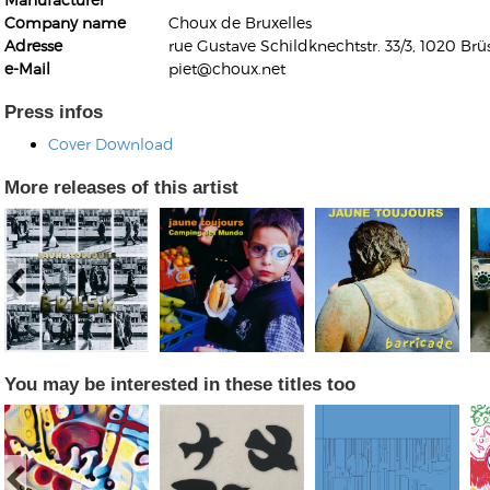
Company name
Choux de Bruxelles
Adresse
rue Gustave Schildknechtstr. 33/3, 1020 Brü
e-Mail
piet@choux.net
Press infos
Cover Download
Kunkel, Burkard
Monxarella
Romano, Edmondo
More releases of this artist
Ordering Number: BAY022
Religio
Ordering Number: VM3055
Daniel Dinkel
Lukas Schneider
Read now
Read now
You may be interested in these titles too