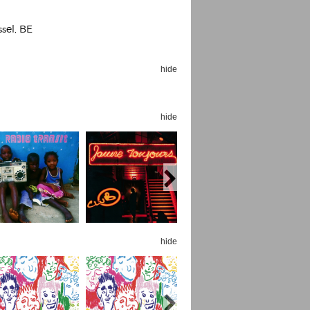
ssel, BE
hide
Espoo Big Band
Lauma
Frollein Smilla
hide
Ordering Number: GMC071
Great Disaster
Ordering Number: T3
Daniel Dinkel
Lukas Schneider
Read now
Read now
hide