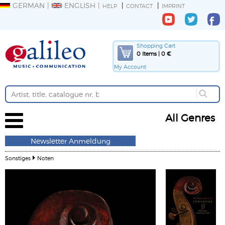
GERMAN
ENGLISH
HELP
CONTACT
IMPRINT
Shopping Cart
0 Items | 0 €
My Account
All Genres
Newsletter Anmeldung
Sonstiges
Noten