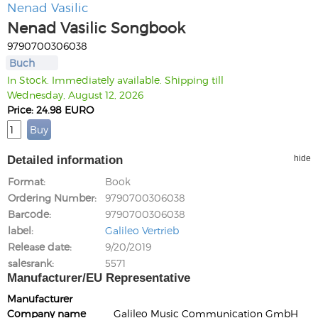
Nenad Vasilic
Nenad Vasilic Songbook
9790700306038
Buch
In Stock. Immediately available. Shipping till
Wednesday, August 12, 2026
Price: 24.98 EURO
Detailed information
hide
Format
Book
Ordering Number
9790700306038
Barcode
9790700306038
label
Galileo Vertrieb
Release date
9/20/2019
salesrank
5571
Manufacturer/EU Representative
Manufacturer
Company name
Galileo Music Communication GmbH