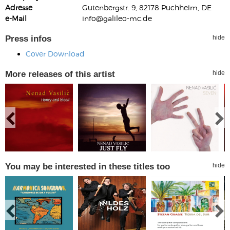
Adresse
Gutenbergstr. 9, 82178 Puchheim, DE
e-Mail
info@galileo-mc.de
Press infos
hide
Cover Download
More releases of this artist
hide
You may be interested in these titles too
hide